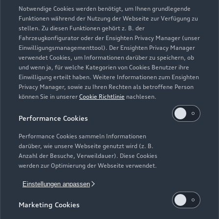
Verkauf: Samstag und Sonntag nach
Notwendige Cookies werden benötigt, um Ihnen grundlegende
Terminvereinbarung
Funktionen während der Nutzung der Webseite zur Verfügung zu
stellen. Zu diesen Funktionen gehört z. B. der
Fahrzeugkonfigurator oder der Ensighten Privacy Manager (unser
Einwilligungsmanagementtool). Der Ensighten Privacy Manager
Zurück nach oben
verwendet Cookies, um Informationen darüber zu speichern, ob
und wenn ja, für welche Kategorien von Cookies Benutzer ihre
Einwilligung erteilt haben. Weitere Informationen zum Ensighten
Modelle
Privacy Manager, sowie zu Ihren Rechten als betroffene Person
können Sie in unserer
Cookie Richtlinie
nachlesen.
Kaufen & leasen
Alle Modelle
Performance Cookies
Modelle vergleichen
Service & Zubehör
Performance Cookies sammeln Informationen
Neuwagensuche
darüber, wie unsere Webseite genutzt wird (z. B.
Elektromodelle
Anzahl der Besuche, Verweildauer). Diese Cookies
Gebrauchtwagensuche
Support
werden zur Optimierung der Webseite verwendet.
Saisonale Angebote
Plug-in-Hybride
Gebrauchtwagen
Einstellungen anpassen
Audi Services
Über Audi
Kundenservice
Finanzierung
Marketing Cookies
Garantie
Händlersuche
Aktionen & Angebote