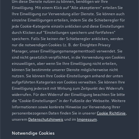
Um diese Dienste nutzen zu können, benötigen wir Ihre
0906 706350
Einwilligung. Mit einem Klick auf "Alle akzeptieren" erteilen Sie
Ihre Einwilligung zur Verwendung aller Dienste. Sie können auch
einzelne Einwilligungen erteilen, indem Sie die Schieberegler für
infodonaudi@autokoenig.de
jede Cookie-Kategorie einzeln anklicken und diese Einstellungen
durch Klicken auf "Einstellungen speichern und fortfahren"
Kontaktdaten herunterladen
speichern. Falls Sie keinen der Schieberegler anklicken, werden
nur die notwendigen Cookies (z. B. der Ensighten Privacy
Manager, unser Einwilligungsmanagementtool) verwendet. Sie
sind nicht gesetzlich verpflichtet, in die Verwendung von Cookies
einzuwilligen, aber wenn Sie Ihre Einwilligung nicht erteilen,
Öffnungszeiten
können Sie bestimmte unserer Dienste möglicherweise nicht
nutzen. Sie können Ihre Cookie-Einstellungen anhand der unten
aufgeführten Kategorien von Cookies verwalten. Sie können Ihre
Einwilligung jederzeit mit Wirkung zum Zeitpunkt des Widerrufs
Verkauf
widerrufen. Für den Widerruf der Einwilligung beachten Sie bitte
Geschlossen
,
öffnet am
Montag 08:00
die "Cookie-Einstellungen" in der Fußzeile der Webseite. Weitere
Informationen sowie konkrete Hinweise zur Verwendung Ihrer
personenbezogenen Daten finden Sie in unserer
Cookie Richtlinie
,
Service
unserem
Datenschutzhinweis
und im
Impressum
.
Geschlossen
,
öffnet am
Montag 07:00
Notwendige Cookies